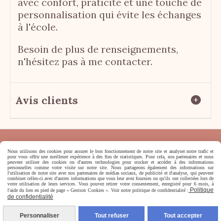
avec confort, praticité et une touche de
personnalisation qui évite les échanges
à l'école.
Besoin de plus de renseignements,
n'hésitez pas à me contacter.
Avis clients
Nous utilisons des cookies pour assurer le bon fonctionnement de notre site et analyser notre trafic et
pour vous offrir une meilleure expérience à des fins de statistiques. Pour cela, nos partenaires et nous
peuvent utiliser des cookies ou d'autres technologies pour stocker et accéder à des informations
personnelles comme votre visite sur notre site. Nous partageons également des informations sur
l'utilisation de notre site avec nos partenaires de médias sociaux, de publicité et d'analyse, qui peuvent
Mentions Légales
Conditions générales de vente
combiner celles-ci avec d'autres informations que vous leur avez fournies ou qu'ils ont collectées lors de
votre utilisation de leurs services. Vous pouvez retirer votre consentement, enregistré pour 6 mois, à
Se rétracter
Politique de confidentialité
Politique
l'aide du lien en pied de page « Gestion Cookies ». Voir notre politique de confidentialité :
de confidentialité
Gestion cookies
Création de sites internet
Conditions générales de vente
Personnaliser
Tout refuser
Tout accepter