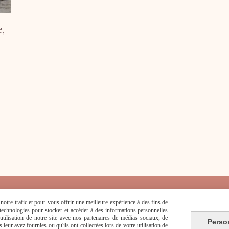
e,
otre trafic et pour vous offrir une meilleure expérience à des fins de
s technologies pour stocker et accéder à des informations personnelles
tilisation de notre site avec nos partenaires de médias sociaux, de
Perso
 de vente
Se rétracter
Politique de confidentialité
Ges
leur avez fournies ou qu'ils ont collectées lors de votre utilisation de