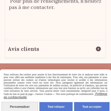
Pour plus de renseignements, n'hésitez
pas à me contacter.
Avis clients
Nous utilisons des cookies pour assurer le bon fonctionnement de notre site et analyser notre trafic et
pour vous offrir une meilleure expérience à des fins de statistiques. Pour cela, nos partenaires et nous
peuvent utiliser des cookies ou d'autres technologies pour stocker et accéder à des informations
personnelles comme votre visite sur notre site. Nous partageons également des informations sur
l'utilisation de notre site avec nos partenaires de médias sociaux, de publicité et d'analyse, qui peuvent
Mentions Légales
Conditions générales de vente
combiner celles-ci avec d'autres informations que vous leur avez fournies ou qu'ils ont collectées lors de
votre utilisation de leurs services. Vous pouvez retirer votre consentement, enregistré pour 6 mois, à
Se rétracter
Politique de confidentialité
Politique
l'aide du lien en pied de page « Gestion Cookies ». Voir notre politique de confidentialité :
de confidentialité
Gestion cookies
Création de sites internet
Conditions générales de vente
Personnaliser
Tout refuser
Tout accepter